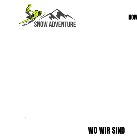
HO
WO WIR SIND